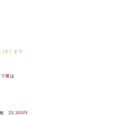
日（土）まで
ネラ菌
は
！
価格
25,300円